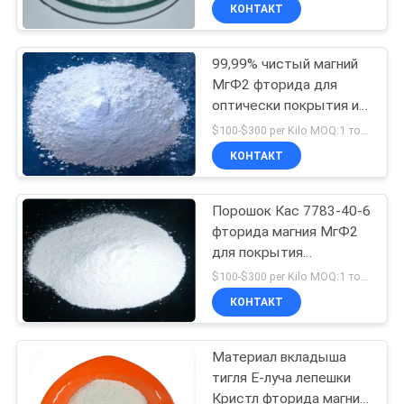
ЗАВОДУ
КОНТАКТ
99,99% чистый магний
КОНТРОЛЬ
268
МгФ2 фторида для
КАЧЕСТВА
оптически покрытия и
Алюминиевый
стекла
$100-$300 per Kilo MOQ:1 тонна
фторид
СВЯЖИТЕСЬ
КОНТАКТ
С
Порошок Кас 7783-40-6
НАМИ
фторида магния МгФ2
для покрытия
66
НОВОСТИ
оптически объектива
$100-$300 per Kilo MOQ:1 тонна
КОНТАКТ
Фторидные соли
СЛУЧАИ
Материал вкладыша
тигля E-луча лепешки
ЗАПРОСИТЕ
Кристл фторида магния