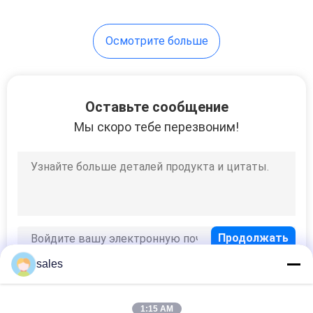
10
Осмотрите больше
Порошок
фтористого
кальция
Оставьте сообщение
Мы скоро тебе перезвоним!
10
Фтористый
водород аммония
sales
1:15 AM