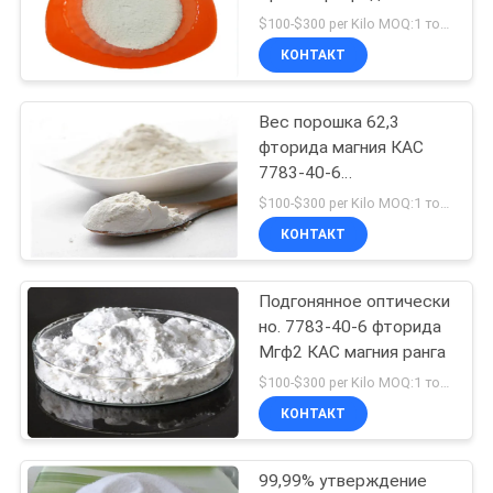
ЦИТАТУ
(MgF2)
$100-$300 per Kilo MOQ:1 тонна
КОНТАКТ
12
КАРТА
Кальцинированный
Вес порошка 62,3
САЙТА
фторида магния КАС
кокс нефти
7783-40-6
ПОЛИТИКА
молекулярный с особой
$100-$300 per Kilo MOQ:1 тонна
чистотой
УЕДИНЕНИЯ
КОНТАКТ
Подгонянное оптически
10
но. 7783-40-6 фторида
Анодный
Мгф2 КАС магния ранга
$100-$300 per Kilo MOQ:1 тонна
углеродный блок
КОНТАКТ
99,99% утверждение