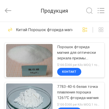
Jiaozuo
Eversim
Imp.&Exp.Co.,Ltd.
Продукция
All
Rights
Reserved.
ДОМОЙ
509
Китай Порошок фторида магния
Натрий Криолит
ПРОДУКТЫ
Порошок фторида
магния для оптически
ВИДЕОЗАПИСИ
зеркала призмы
объектива покрытия/
$100-$300 per Kilo MOQ:1 тонна
стекла/волокна
О
КОНТАКТ
344
НАС
7783-40-6 белая точка
Калий Криолит
плавления порошка
ЭКСКУРСИЯ
1261℃ фторида магния
ПО
$100-$300 per Kilo MOQ:1 тонна