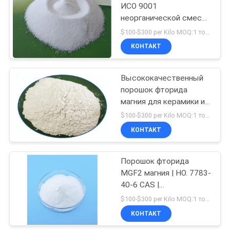
ИСО 9001
неорганической смеси
10
порошка фторида
$100-$300 per Kilo MOQ:1 тонна
магния МгФ2
Катодный
КОНТАКТ
углеродный блок
Высококачественный
порошок фторида
магния для керамики и
электронной
$100-$300 per Kilo MOQ:1 тонна
промышленности
КОНТАКТ
25
Фторид натрия
Порошок фторида
MGF2 магния | НО. 7783-
порошок
40-6 CAS |
Соответствующий для
$100-$300 per Kilo MOQ:1 тонна
УЛЬТРАФИОЛЕТОВОГО
КОНТАКТ
& ик-спектра